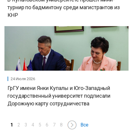
турнир по бадминтону среди магистрантов из
КНР
24 Июля 2026
ГрГУ имени Янки Купалы и Юго-Западный
государственный университет подписали
Дорожную карту сотрудничества
1
2
3
4
5
6
7
8
Все