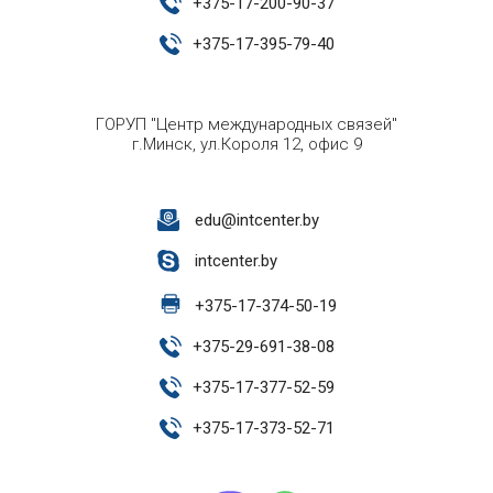
+
375-17-200-90-37
+
375-17-395-79-40
ГОРУП "Центр международных связей"
г.Минск, ул.Короля 12, офис 9
edu@intcenter.by
intcenter.by
+
375-17-374-50-19
+
375-29-691-38-08
+
375-17-377-52-59
+
375-17-373-52-71