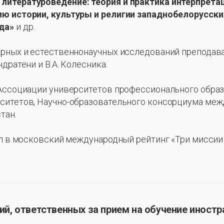
литературоведение: теория и практика интерпрета
ию истории, культуры и религии западнобелорусски
да»
и др.
арных и естественнонаучных исследований преподав
дратени и В.А. Колесника.
Ассоциации университетов профессионального образов
рситетов, Научно-образовательного консорциума ме
тан.
л в московский международный рейтинг «Три миссии у
й, ответственных за прием на обучение иност