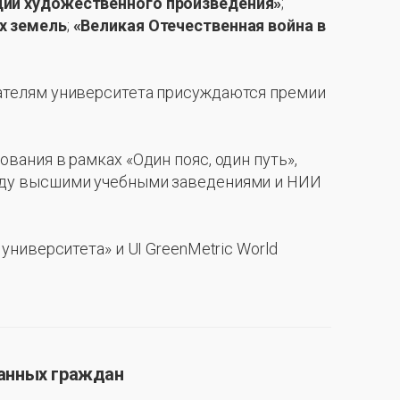
ции художественного произведения»
;
х земель
;
«Великая Отечественная война в
ателям университета присуждаются премии
ания в рамках «Один пояс, один путь»,
жду высшими учебными заведениями и НИИ
ниверситета» и UI GreenMetric World
ранных граждан