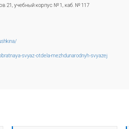
ов 21, учебный корпус № 1, каб. № 117
shkina/
/obratnaya-svyaz-otdela-mezhdunarodnyh-svyazej