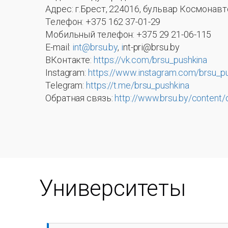
Адрес: г.Брест, 224016, бульвар Космонавт
Телефон: +375 162 37-01-29
Мобильный телефон: +375 29 21-06-115
E-mail:
int@brsu.by
,
i
nt-pri@brsu.by
ВКонтакте:
https://vk.com/brsu_pushkina
Instagram:
https://www.instagram.com/brsu_pu
Telegram:
https://t.me/brsu_pushkina
Обратная связь:
http://www.brsu.by/content
Университеты