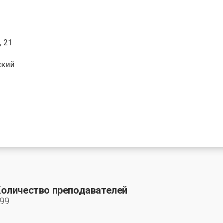
, 21
ский
оличество преподавателей
99