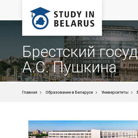
Брестский госу
А.С. Пушкина
>
>
>
Главная
Образование в Беларуси
Университеты