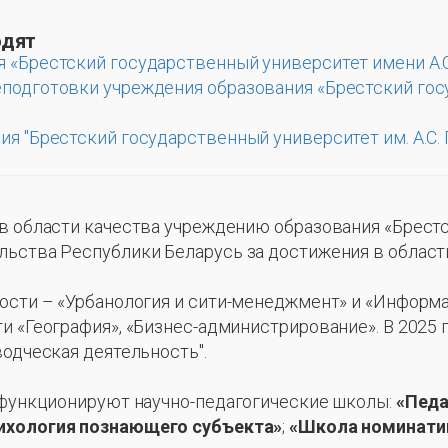
одят
 «Брестский государственный университет имени А.
подготовки учреждения образования «Брестский го
я "Брестский государственный университет им. А.С.
 в области качества учреждению образования «Брест
ства Республики Беларусь за достижения в области к
ости – «Урбанология и сити-менеджмент» и «Информа
и «География», «Бизнес-администрирование». В 2025
водческая деятельность".
 функционируют научно-педагогические школы:
«Педа
ихология познающего субъекта»
;
«Школа номинатив