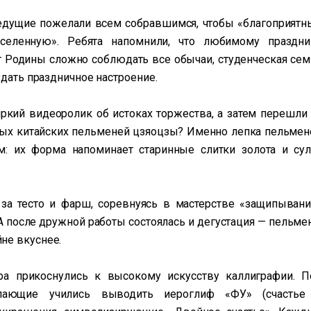
едущие пожелали всем собравшимся, чтобы «благоприятн
Вселенную». Ребята напомнили, что любимому праздни
от Родины сложно соблюдать все обычаи, студенческая сем
здать праздничное настроение.
яркий видеоролик об истоках торжества, а затем перешли 
нных китайских пельменей цзяоцзы? Именно лепка пельмен
м: их форма напоминает старинные слитки золота и сул
 за тесто и фарш, соревнуясь в мастерстве «защипывани
А после дружной работы состоялась и дегустация — пельмен
не вкуснее.
ра прикоснулись к высокому искусству каллиграфии. П
елающие учились выводить иероглиф «ФУ» (счастье