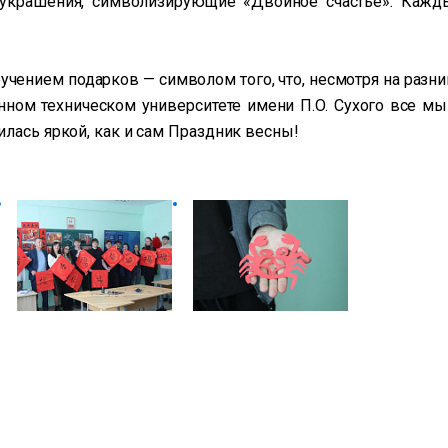
 украшения, символизирующие «Двойное счастье». Кажд
чением подарков — символом того, что, несмотря на разни
енном техническом университете имени П.О. Сухого все мы
илась яркой, как и сам Праздник весны!