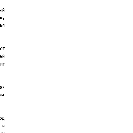
ый
ку
ья
от
ей
ит
я»
и,
од
 и