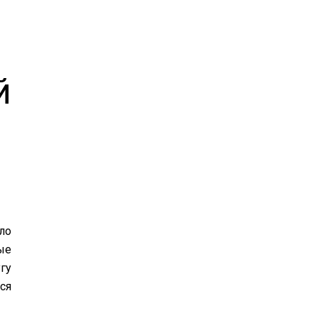
й
ло
ые
гу
ся