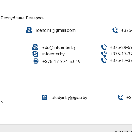
 Республике Беларусь
icencinf@gmail.com
+
375
edu@intcenter.by
+
375-29-6
intcenter.by
+
375-17-3
+
375-17-3
+
375-17-374-50-19
studyinby@giac.by
+
3
ых